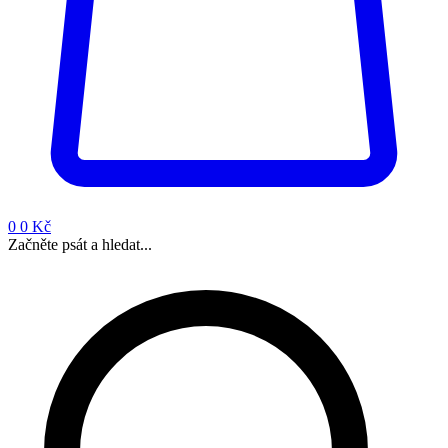
0
0 Kč
Začněte psát a hledat...