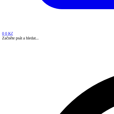
0
0 Kč
Začněte psát a hledat...