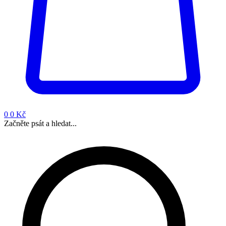
0
0 Kč
Začněte psát a hledat...