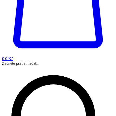
0
0 Kč
Začněte psát a hledat...