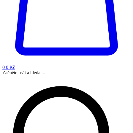
0
0 Kč
Začněte psát a hledat...