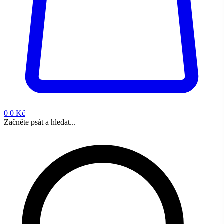
0
0 Kč
Začněte psát a hledat...