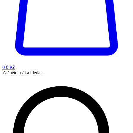
0
0 Kč
Začněte psát a hledat...