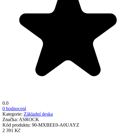
0.0
0 hodnocení
Kategorie:
Základní deska
Značka:
ASROCK
Kód produktu:
90-MXBEE0-A0UAYZ
2 391 Kč