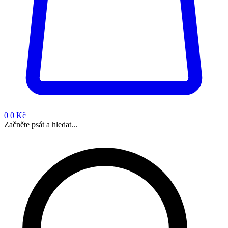
0
0 Kč
Začněte psát a hledat...