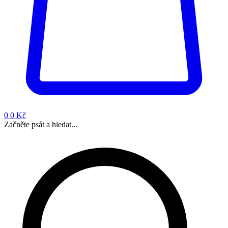
0
0 Kč
Začněte psát a hledat...