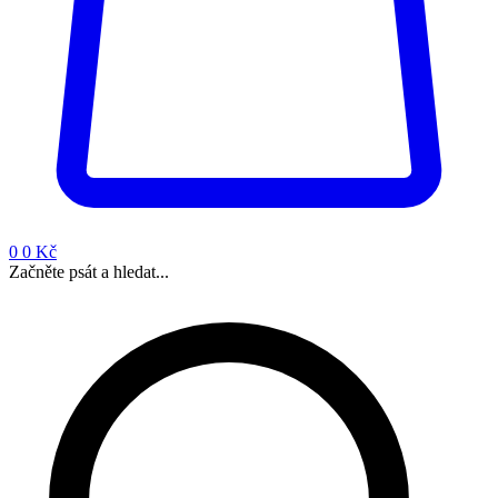
0
0 Kč
Začněte psát a hledat...