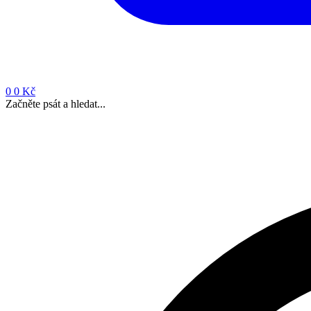
0
0 Kč
Začněte psát a hledat...