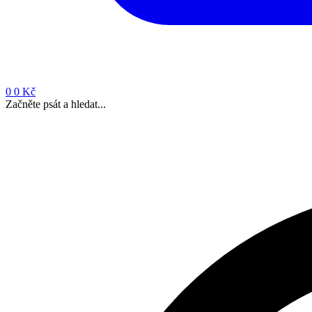
0
0 Kč
Začněte psát a hledat...