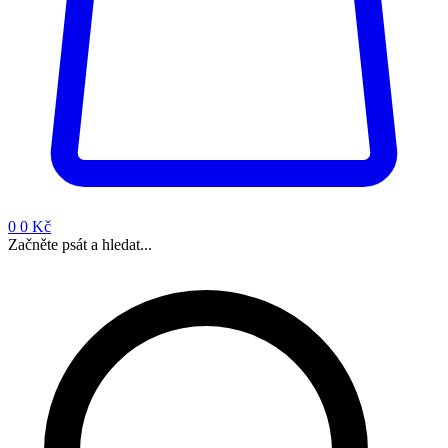
0
0 Kč
Začněte psát a hledat...