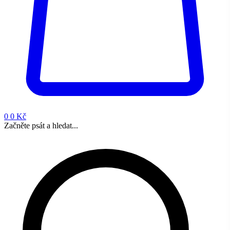
0
0 Kč
Začněte psát a hledat...