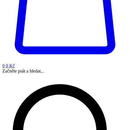
0
0 Kč
Začněte psát a hledat...