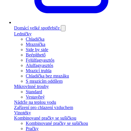
Domácí velké spotřebiče
Ledničky
Chladička
Mraznička
Side by side
Beépíthető
Felülfagyasztós
Alulfagyasztós
Mrazicí truhla
Chladička bez mrazáku
S mrazicím oddílem
Mikrovlnné trouby
Standard
Vestavěný
Nádrže na teplou vodu
Zařízení pro chlazení vzduchem
Vinotéky
Kombinované pračky se sušičkou
Kombinované pračky se sušičkou
Pračky