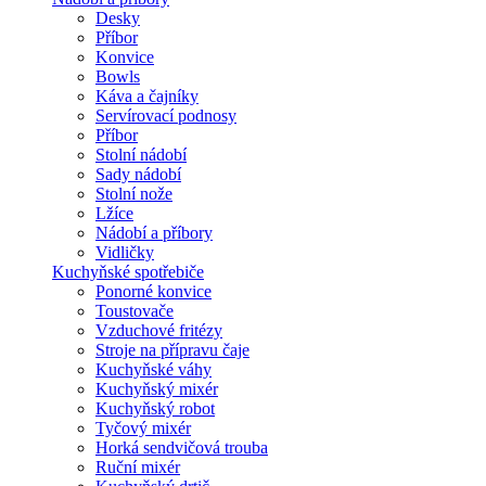
Desky
Příbor
Konvice
Bowls
Káva a čajníky
Servírovací podnosy
Příbor
Stolní nádobí
Sady nádobí
Stolní nože
Lžíce
Nádobí a příbory
Vidličky
Kuchyňské spotřebiče
Ponorné konvice
Toustovače
Vzduchové fritézy
Stroje na přípravu čaje
Kuchyňské váhy
Kuchyňský mixér
Kuchyňský robot
Tyčový mixér
Horká sendvičová trouba
Ruční mixér