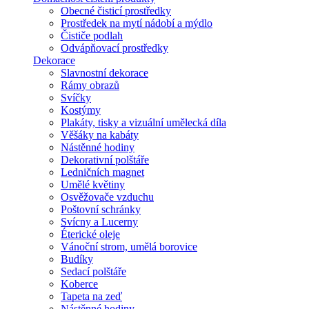
Obecné čisticí prostředky
Prostředek na mytí nádobí a mýdlo
Čističe podlah
Odvápňovací prostředky
Dekorace
Slavnostní dekorace
Rámy obrazů
Svíčky
Kostýmy
Plakáty, tisky a vizuální umělecká díla
Věšáky na kabáty
Nástěnné hodiny
Dekorativní polštáře
Ledničních magnet
Umělé květiny
Osvěžovače vzduchu
Poštovní schránky
Svícny a Lucerny
Éterické oleje
Vánoční strom, umělá borovice
Budíky
Sedací polštáře
Koberce
Tapeta na zeď
Nástěnné hodiny