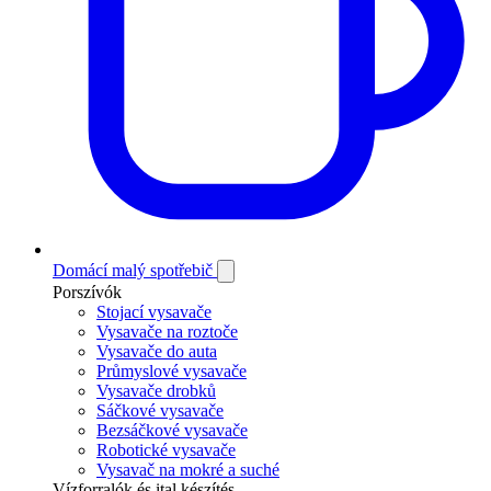
Domácí malý spotřebič
Porszívók
Stojací vysavače
Vysavače na roztoče
Vysavače do auta
Průmyslové vysavače
Vysavače drobků
Sáčkové vysavače
Bezsáčkové vysavače
Robotické vysavače
Vysavač na mokré a suché
Vízforralók és ital készítés