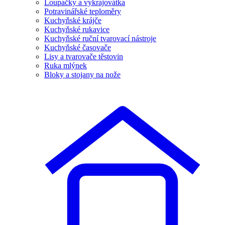
Loupačky a vykrajovátka
Potravinářské teploměry
Kuchyňské krájče
Kuchyňské rukavice
Kuchyňské ruční tvarovací nástroje
Kuchyňské časovače
Lisy a tvarovače těstovin
Ruka mlýnek
Bloky a stojany na nože