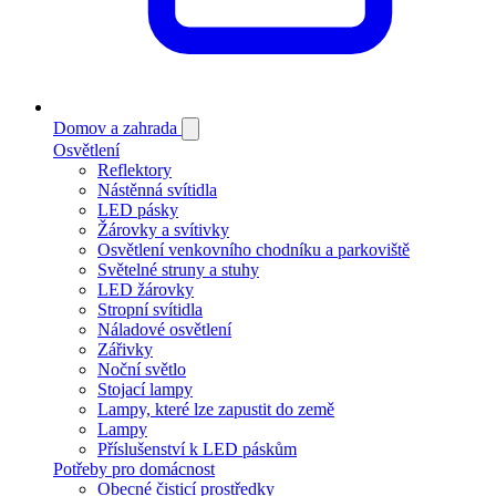
Domov a zahrada
Osvětlení
Reflektory
Nástěnná svítidla
LED pásky
Žárovky a svítivky
Osvětlení venkovního chodníku a parkoviště
Světelné struny a stuhy
LED žárovky
Stropní svítidla
Náladové osvětlení
Zářivky
Noční světlo
Stojací lampy
Lampy, které lze zapustit do země
Lampy
Příslušenství k LED páskům
Potřeby pro domácnost
Obecné čisticí prostředky