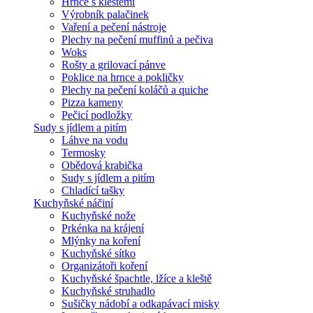
Hrnce s kleštěmi
Výrobník palačinek
Vaření a pečení nástroje
Plechy na pečení muffinů a pečiva
Woks
Rošty a grilovací pánve
Poklice na hrnce a pokličky
Plechy na pečení koláčů a quiche
Pizza kameny
Pečicí podložky
Sudy s jídlem a pitím
Láhve na vodu
Termosky
Obědová krabička
Sudy s jídlem a pitím
Chladící tašky
Kuchyňské náčiní
Kuchyňské nože
Prkénka na krájení
Mlýnky na koření
Kuchyňské sítko
Organizátoři koření
Kuchyňské špachtle, lžíce a kleště
Kuchyňské struhadlo
Sušičky nádobí a odkapávací misky