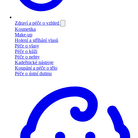
Zdraví a péče o vzhled
Kosmetika
Make-up
Holení a stříhání vlasů
Péče o vlasy
Péče o kůži
Péče o nehty
Kadeřnické nástroje
Koupání a péče o tělo
Péče o ústní dutinu