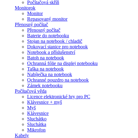
Počítačová skříň
Monitorok
Monitor
Repasovaný monitor
Přenosný počítač
Přenosný počítač
Baterie do notebooku
Stojan na notebook / chladič
Dokovací stanice pro notebook
Notebook a příslušenství
Batoh na notebook
Ochranná fólie na displej notebooku
Taška na notebook
Nabíječka na notebook
Ochranné pouzdro na notebook
Zámek notebooku
Počítačová věda
Licence elektronické hry pro PC
Klávesnice + myš
Myš
Klávesnice
Sluchátko
Sluchátka
Mikrofon
Kabely