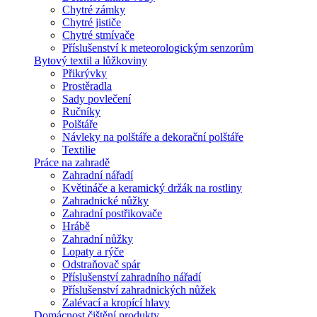
Chytré zámky
Chytré jističe
Chytré stmívače
Příslušenství k meteorologickým senzorům
Bytový textil a lůžkoviny
Přikrývky
Prostěradla
Sady povlečení
Ručníky
Polštáře
Návleky na polštáře a dekorační polštáře
Textilie
Práce na zahradě
Zahradní nářadí
Květináče a keramický držák na rostliny
Zahradnické nůžky
Zahradní postřikovače
Hrábě
Zahradní nůžky
Lopaty a rýče
Odstraňovač spár
Příslušenství zahradního nářadí
Příslušenství zahradnických nůžek
Zalévací a kropící hlavy
Domácnost čištění produkty