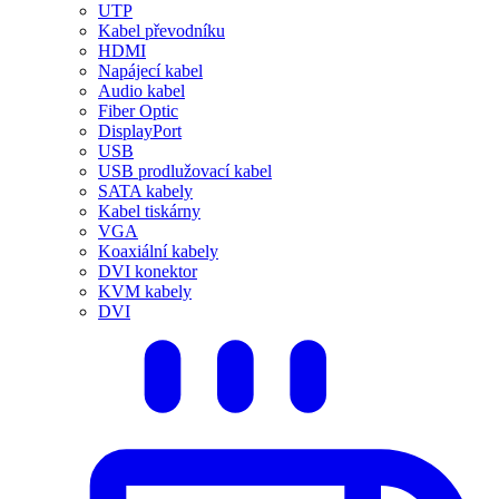
UTP
Kabel převodníku
HDMI
Napájecí kabel
Audio kabel
Fiber Optic
DisplayPort
USB
USB prodlužovací kabel
SATA kabely
Kabel tiskárny
VGA
Koaxiální kabely
DVI konektor
KVM kabely
DVI