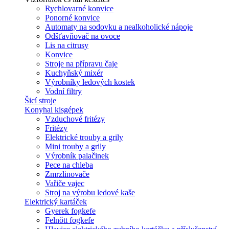
Rychlovarné konvice
Ponorné konvice
Automaty na sodovku a nealkoholické nápoje
Odšťavňovač na ovoce
Lis na citrusy
Konvice
Stroje na přípravu čaje
Kuchyňský mixér
Výrobníky ledových kostek
Vodní filtry
Šicí stroje
Konyhai kisgépek
Vzduchové fritézy
Fritézy
Elektrické trouby a grily
Mini trouby a grily
Výrobník palačinek
Pece na chleba
Zmrzlinovače
Vařiče vajec
Stroj na výrobu ledové kaše
Elektrický kartáček
Gyerek fogkefe
Felnőtt fogkefe