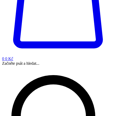
0
0 Kč
Začněte psát a hledat...