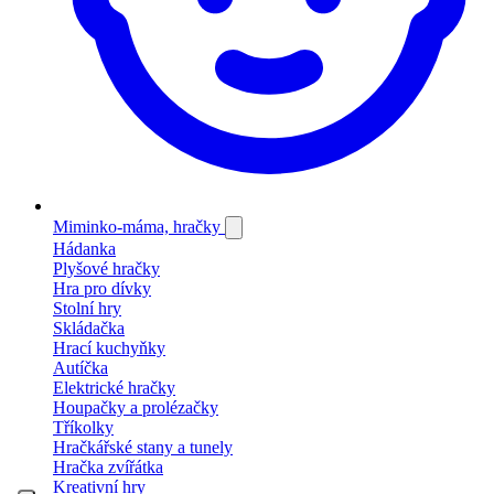
Miminko-máma, hračky
Hádanka
Plyšové hračky
Hra pro dívky
Stolní hry
Skládačka
Hrací kuchyňky
Autíčka
Elektrické hračky
Houpačky a prolézačky
Tříkolky
Hračkářské stany a tunely
Hračka zvířátka
Kreativní hry