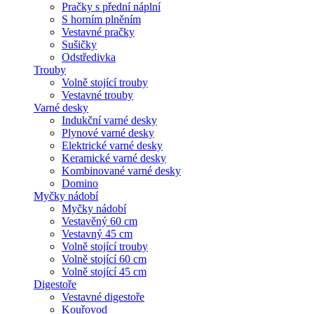
Pračky s přední náplní
S horním plněním
Vestavné pračky
Sušičky
Odstředivka
Trouby
Volně stojící trouby
Vestavné trouby
Varné desky
Indukční varné desky
Plynové varné desky
Elektrické varné desky
Keramické varné desky
Kombinované varné desky
Domino
Myčky nádobí
Myčky nádobí
Vestavěný 60 cm
Vestavný 45 cm
Volně stojící trouby
Volně stojící 60 cm
Volně stojící 45 cm
Digestoře
Vestavné digestoře
Kouřovod