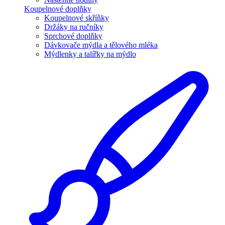
Koupelnové doplňky
Koupelnové skříňky
Držáky na ručníky
Sprchové doplňky
Dávkovače mýdla a tělového mléka
Mýdlenky a talířky na mýdlo