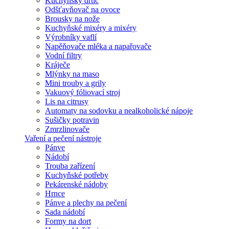
Kuchyňský drtič
Odšťavňovač na ovoce
Brousky na nože
Kuchyňské mixéry a mixéry
Výrobníky vaflí
Napěňovače mléka a napařovače
Vodní filtry
Kráječe
Mlýnky na maso
Mini trouby a grily
Vakuový fóliovací stroj
Lis na citrusy
Automaty na sodovku a nealkoholické nápoje
Sušičky potravin
Zmrzlinovače
Vaření a pečení nástroje
Pánve
Nádobí
Trouba zařízení
Kuchyňské potřeby
Pekárenské nádoby
Hrnce
Pánve a plechy na pečení
Sada nádobí
Formy na dort