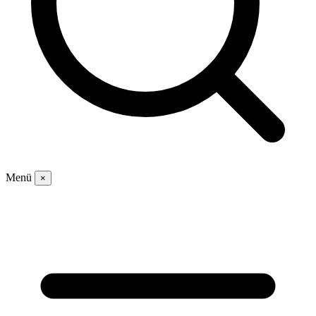
Menü
×