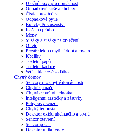
Úložné boxy pro domácnost
Odpadkové koše a kbelíky
Čisticí prostředek
Odpadkové pytle
Botičky Příslušenství
Koše na prádlo
Mopy
Sušáky a sušáky na oblečení
Otřete
Prostředek na mytí nádobí a mýdlo
Kbelíky
Toaletní papír
Toaletní kartáče
WC a bidetové sedátko
Chytrý domov
Senzory pro chytré domácnosti
Chytré spínače
Chytrá centrální jednotka
Inteligentní zástrčky a zásuvky
Pohybový senzor
Chytrý termostat
Detektor oxidu uhelnatého a plynů
Senzor otevření
Senzor počasí
Detektor úniku vody