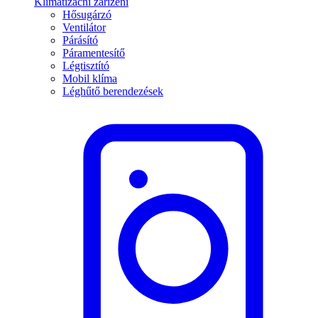
Klimatizační zařízení
Hősugárzó
Ventilátor
Párásító
Páramentesítő
Légtisztító
Mobil klíma
Léghűtő berendezések