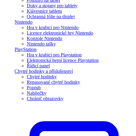
Pouzdro na tablet
Doky a stojany pro tablety
Klávesnice tabletu
Ochranná fólie na displej
Nintendo
Hra v krabici pro Nintendo
Licence elektronické hry Nintendo
Konzole Nintendo
Nintendo tašky
PlayStation
Hra v krabici pro Playstation
Elektronická herní licence Playstation
Řídicí panel
Chytré hodinky a příslušenství
Chytré hodinky
Repasované chytré hodinky
Popruh
Nabíječky
Chránič obrazovky