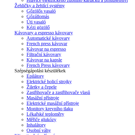
Hlavice elektrického zubního kartáčku a příslušenství
Žehličky a žehlící systémy
Gőzölős vasaló
Gőzállomás
Úti vasaló
Kézi gözölő
Kávovary a espresso kávovary
Automatické kávovary
French press kávovar
Kávovar na espresso
Filtrační kávovary
Kávovar na kapsle
French Press kávovary
Szépségápolási készülékek
Epilátory
Elektrické holicí strojky
Žiletky a čepele
Zastřihovače a zastřihovače vlasů
Masážní přístroje
Elektrické masážní přístroje
Monitory krevního tlaku
Lékařské teploměry
Měřiče glukózy
Inhalátory
Osobní váhy