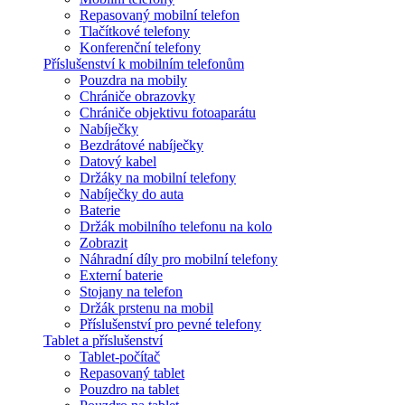
Repasovaný mobilní telefon
Tlačítkové telefony
Konferenční telefony
Příslušenství k mobilním telefonům
Pouzdra na mobily
Chrániče obrazovky
Chrániče objektivu fotoaparátu
Nabíječky
Bezdrátové nabíječky
Datový kabel
Držáky na mobilní telefony
Nabíječky do auta
Baterie
Držák mobilního telefonu na kolo
Zobrazit
Náhradní díly pro mobilní telefony
Externí baterie
Stojany na telefon
Držák prstenu na mobil
Příslušenství pro pevné telefony
Tablet a příslušenství
Tablet-počítač
Repasovaný tablet
Pouzdro na tablet