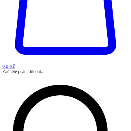
0
0 Kč
Začněte psát a hledat...