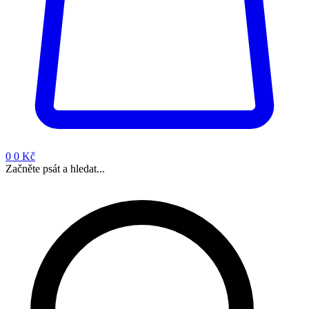
0
0 Kč
Začněte psát a hledat...