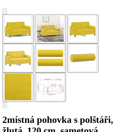
2místná pohovka s polštáři,
žlutá, 120 cm, sametová