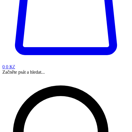
0
0 Kč
Začněte psát a hledat...