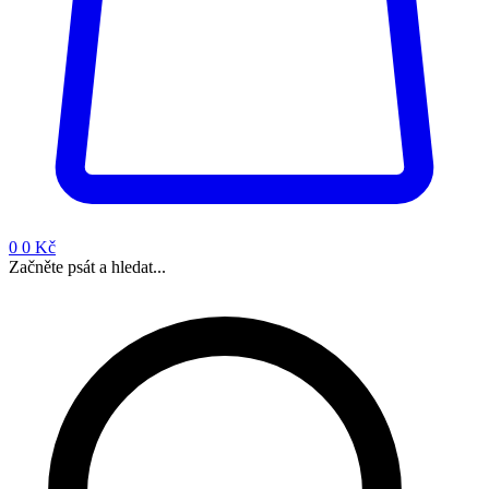
0
0 Kč
Začněte psát a hledat...