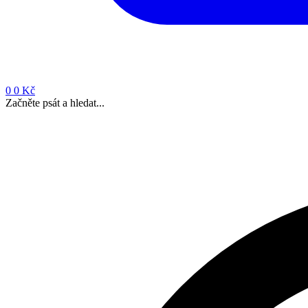
0
0 Kč
Začněte psát a hledat...